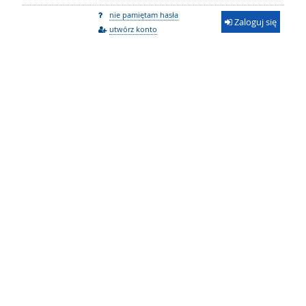
nie pamiętam hasła
Zaloguj się
utwórz konto