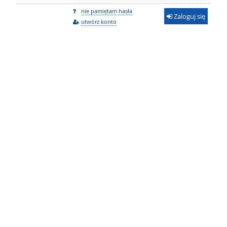
nie pamiętam hasła
Zaloguj się
utwórz konto