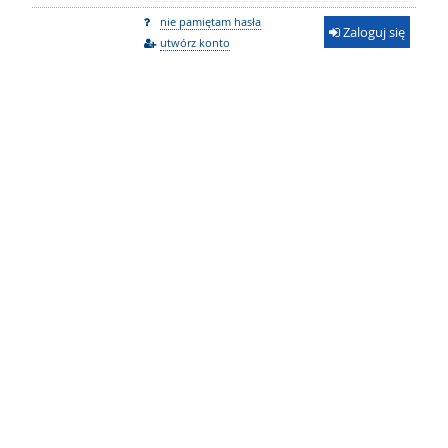
nie pamiętam hasła
Zaloguj się
utwórz konto