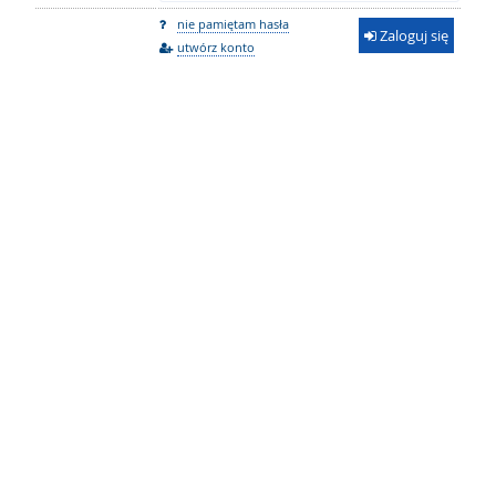
nie pamiętam hasła
Zaloguj się
utwórz konto