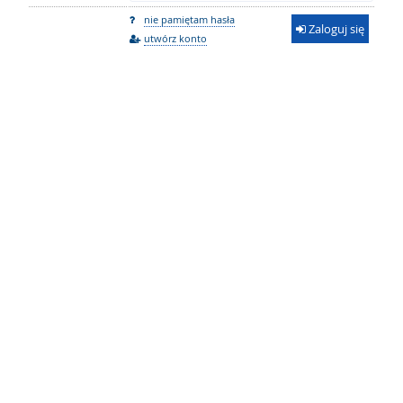
nie pamiętam hasła
Zaloguj się
utwórz konto