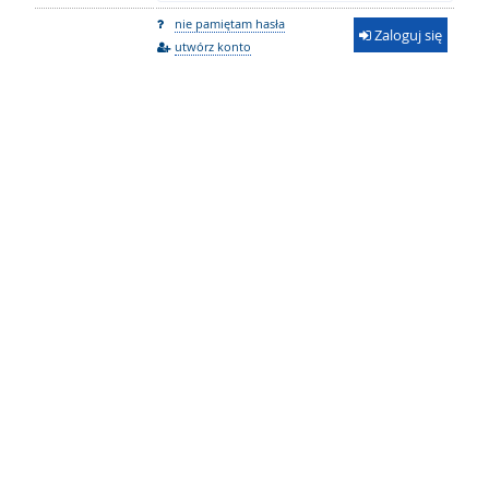
nie pamiętam hasła
Zaloguj się
utwórz konto