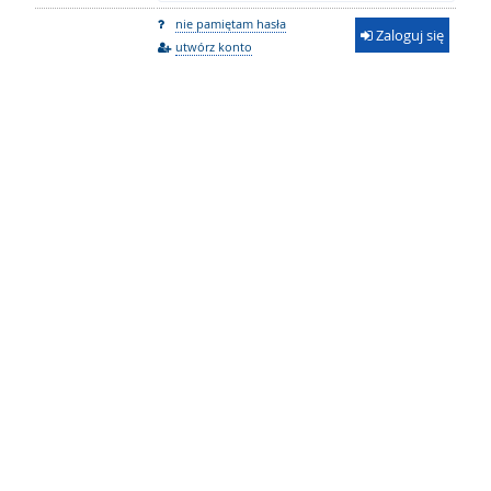
nie pamiętam hasła
Zaloguj się
utwórz konto