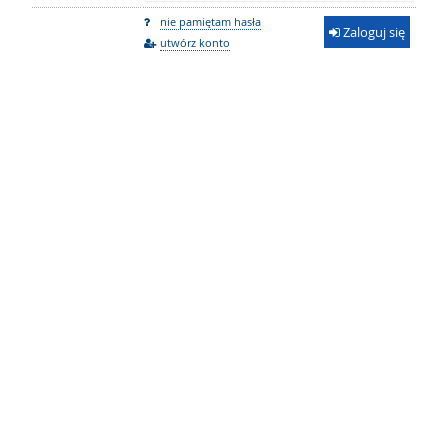
nie pamiętam hasła
Zaloguj się
utwórz konto