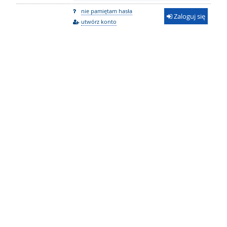
nie pamiętam hasła
Zaloguj się
utwórz konto