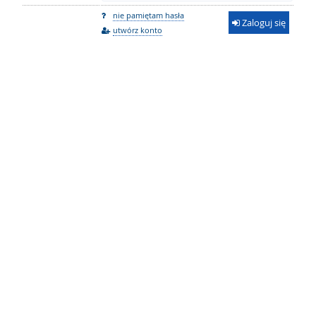
nie pamiętam hasła
Zaloguj się
utwórz konto