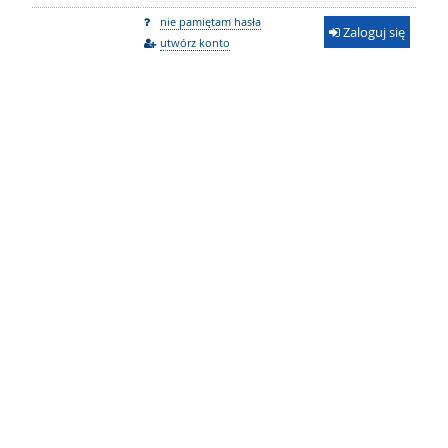
nie pamiętam hasła
Zaloguj się
utwórz konto