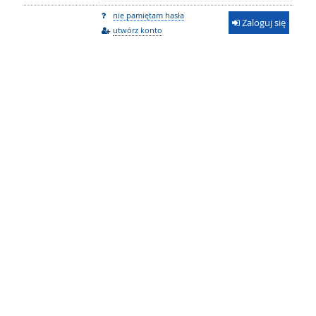
nie pamiętam hasła
Zaloguj się
utwórz konto