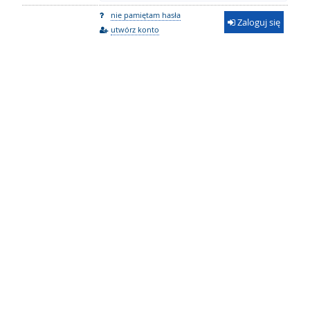
nie pamiętam hasła
Zaloguj się
utwórz konto