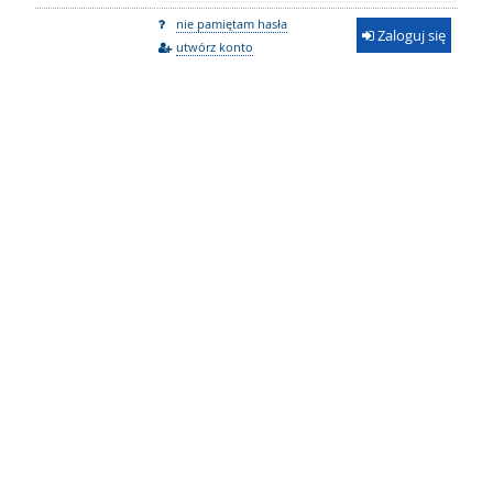
nie pamiętam hasła
Zaloguj się
utwórz konto