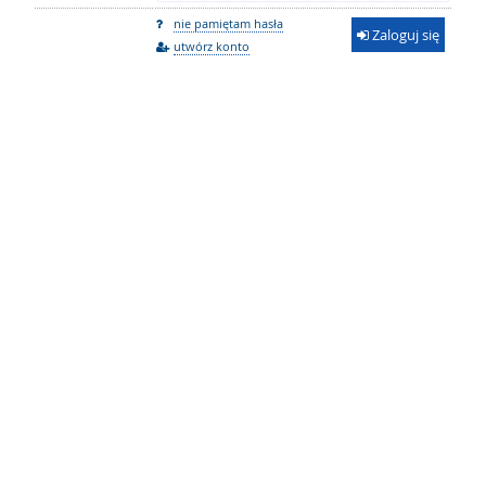
nie pamiętam hasła
Zaloguj się
utwórz konto