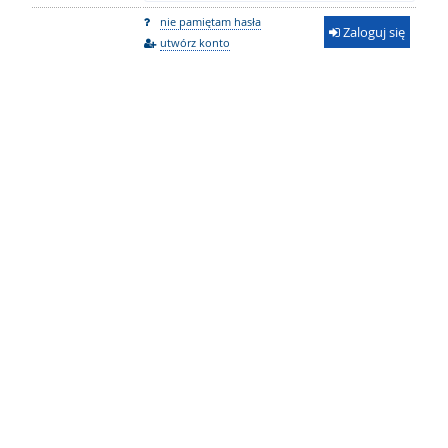
nie pamiętam hasła
Zaloguj się
utwórz konto