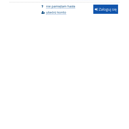
nie pamiętam hasła
Zaloguj się
utwórz konto