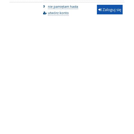
nie pamiętam hasła
Zaloguj się
utwórz konto