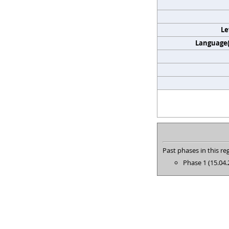
Le
Language(s
Past phases in this reg
Phase 1 (15.04.