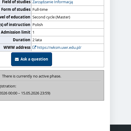
Field of studies
Zarządzanie Informacją
Form of studies
Full-time
vel of education
Second cycle (Master)
) of instruction
Polish
Admission limit
1
Duration
2 lata
WWW address
https://wksm.uwr.edu.pl/
Ask a question
There is currently no active phase.
istration:
2026 00:00 – 15.05.2026 23:59)