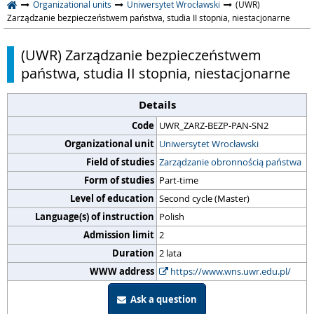
Organizational units
Uniwersytet Wrocławski
(UWR)
Zarządzanie bezpieczeństwem państwa, studia II stopnia, niestacjonarne
(UWR) Zarządzanie bezpieczeństwem
państwa, studia II stopnia, niestacjonarne
Details
Code
UWR_ZARZ-BEZP-PAN-SN2
Organizational unit
Uniwersytet Wrocławski
Field of studies
Zarządzanie obronnością państwa
Form of studies
Part-time
Level of education
Second cycle (Master)
Language(s) of instruction
Polish
Admission limit
2
Duration
2 lata
WWW address
https://www.wns.uwr.edu.pl/
Ask a question