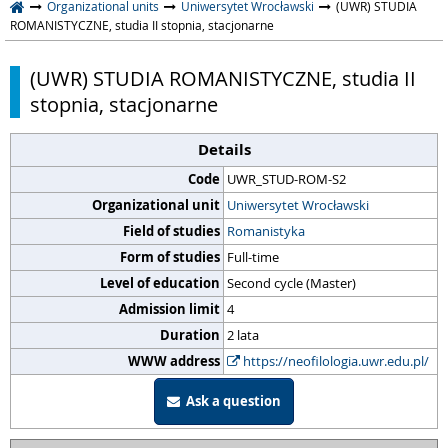
Organizational units
Uniwersytet Wrocławski
(UWR) STUDIA
ROMANISTYCZNE, studia II stopnia, stacjonarne
(UWR) STUDIA ROMANISTYCZNE, studia II
stopnia, stacjonarne
Details
Code
UWR_STUD-ROM-S2
Organizational unit
Uniwersytet Wrocławski
Field of studies
Romanistyka
Form of studies
Full-time
Level of education
Second cycle (Master)
Admission limit
4
Duration
2 lata
WWW address
https://neofilologia.uwr.edu.pl/
Ask a question