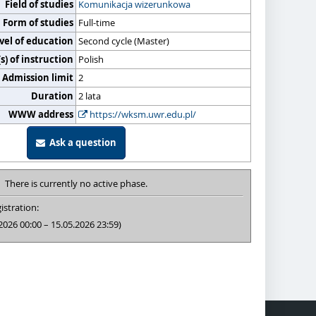
Field of studies
Komunikacja wizerunkowa
Form of studies
Full-time
vel of education
Second cycle (Master)
) of instruction
Polish
Admission limit
2
Duration
2 lata
WWW address
https://wksm.uwr.edu.pl/
Ask a question
There is currently no active phase.
istration:
2026 00:00 – 15.05.2026 23:59)