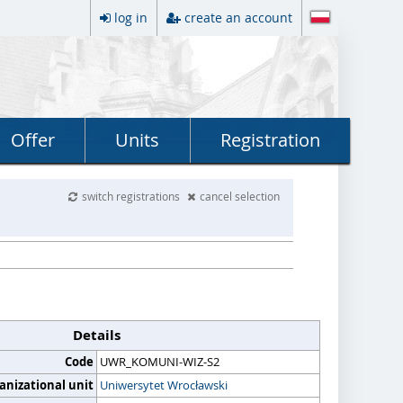
log in
create an account
Offer
Units
Registration
switch registrations
cancel selection
Details
Code
UWR_KOMUNI-WIZ-S2
anizational unit
Uniwersytet Wrocławski