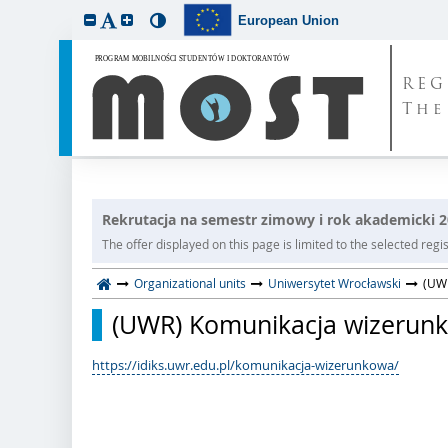
European Union
REG
The
Rekrutacja na semestr zimowy i rok akademicki 
The offer displayed on this page is limited to the selected regist
Organizational units
Uniwersytet Wrocławski
(UWR
(UWR) Komunikacja wizerunkow
https://idiks.uwr.edu.pl/komunikacja-wizerunkowa/