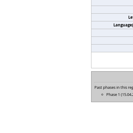
Le
Language(s
Past phases in this reg
Phase 1 (15.04.