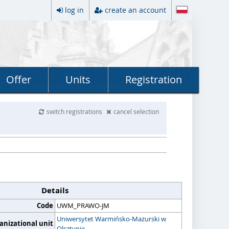
log in
create an account
Offer
Units
Registration
switch registrations
cancel selection
Details
Code
UWM_PRAWO-JM
Uniwersytet Warmińsko-Mazurski w
anizational unit
Olsztynie