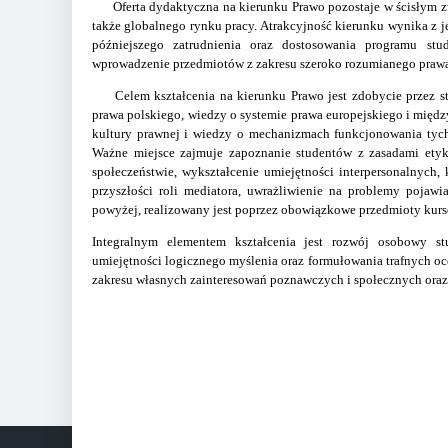
Oferta dydaktyczna na kierunku Prawo pozostaje w ścisłym zw
także globalnego rynku pracy. Atrakcyjność kierunku wynika z je
późniejszego zatrudnienia oraz dostosowania programu stud
wprowadzenie przedmiotów z zakresu szeroko rozumianego prawa
Celem kształcenia na kierunku Prawo jest zdobycie przez st
prawa polskiego, wiedzy o systemie prawa europejskiego i międ
kultury prawnej i wiedzy o mechanizmach funkcjonowania tych
Ważne miejsce zajmuje zapoznanie studentów z zasadami etyk
społeczeństwie, wykształcenie umiejętności interpersonalnych
przyszłości roli mediatora, uwrażliwienie na problemy pojaw
powyżej, realizowany jest poprzez obowiązkowe przedmioty kurso
Integralnym elementem kształcenia jest rozwój osobowy st
umiejętności logicznego myślenia oraz formułowania trafnych oc
zakresu własnych zainteresowań poznawczych i społecznych oraz