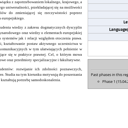
iązku z zapotrzebowaniem lokalnego, krajowego, a
go uniwersalności, przekładającej się na możliwości
iów do zmieniającej się rzeczywistości poprzez
 europejskiego.
Le
udenta wiedzy z zakresu dogmatycznych dyscyplin
Language(s
zynarodowego oraz wiedzy o elementach europejskiej
 systemów jak i relacji względem otoczenia prawa.
i, kształtowanie postaw aktywnego uczestnictwa w
, komunikacyjnych w tym ułatwiających pełnienie w
iające się w praktyce prawnej. Cel, o którym mowa
we oraz przedmioty specjalizacyjne i fakultatywne.
udentów: rozwijanie ich zdolności poznawczych,
Past phases in this reg
en. Studia na tym kierunku motywują do poszerzania
 kształtują potrzebę samodoskonalenia.
Phase 1 (15.04.