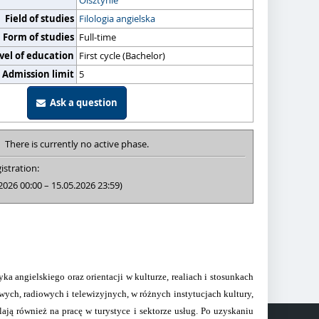
Olsztynie
Field of studies
Filologia angielska
Form of studies
Full-time
vel of education
First cycle (Bachelor)
Admission limit
5
Ask a question
There is currently no active phase.
istration:
2026 00:00 – 15.05.2026 23:59)
angielskiego oraz orientacji w kulturze, realiach i stosunkach
ch, radiowych i telewizyjnych, w różnych instytucjach kultury,
ją również na pracę w turystyce i sektorze usług. Po uzyskaniu