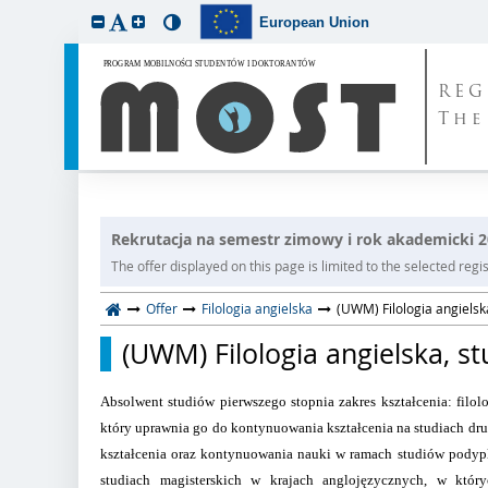
European Union
REG
The
Rekrutacja na semestr zimowy i rok akademicki 
The offer displayed on this page is limited to the selected regist
Offer
Filologia angielska
(UWM) Filologia angielska
(UWM) Filologia angielska, st
Absolwent studiów pierwszego stopnia zakres kształcenia: filol
który uprawnia go do kontynuowania kształcenia na studiach d
kształcenia oraz kontynuowania nauki w ramach studiów pody
studiach magisterskich w krajach anglojęzycznych, w któr