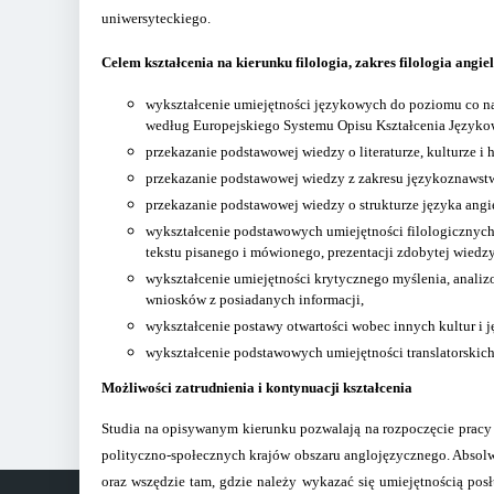
uniwersyteckiego.
Celem kształcenia na kierunku filologia, zakres filologia angiel
wykształcenie umiejętności językowych do poziomu co n
według Europejskiego Systemu Opisu Kształcenia Języko
przekazanie podstawowej wiedzy o literaturze, kulturze i 
przekazanie podstawowej wiedzy z zakresu językoznawstw
przekazanie podstawowej wiedzy o strukturze języka angi
wykształcenie podstawowych umiejętności filologicznych w 
tekstu pisanego i mówionego, prezentacji zdobytej wiedz
wykształcenie umiejętności krytycznego myślenia, analiz
wniosków z posiadanych informacji,
wykształcenie postawy otwartości wobec innych kultur i 
wykształcenie podstawowych umiejętności translatorskich
Możliwości zatrudnienia i kontynuacji kształcenia
Studia na opisywanym kierunku pozwalają na rozpoczęcie pracy 
polityczno-społecznych krajów obszaru anglojęzycznego. Absolw
oraz wszędzie tam, gdzie należy wykazać się umiejętnością pos