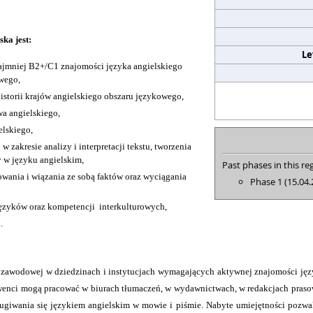
ska jest:
Le
ajmniej B2+/C1 znajomości języka angielskiego
wego,
historii krajów angielskiego obszaru językowego,
a angielskiego,
elskiego,
zakresie analizy i interpretacji tekstu, tworzenia
y w języku angielskim,
Past phases in this reg
owania i wiązania ze sobą faktów oraz wyciągania
Phase 1 (15.04.
języków oraz kompetencji interkulturowych,
.
zawodowej w dziedzinach i instytucjach wymagających aktywnej znajomości języka 
enci mogą pracować w biurach tłumaczeń, w wydawnictwach, w redakcjach prasowy
ługiwania się językiem angielskim w mowie i piśmie. Nabyte umiejętności pozwala