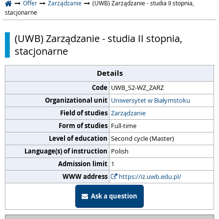
Offer
Zarządzanie
(UWB) Zarządzanie - studia II stopnia,
stacjonarne
(UWB) Zarządzanie - studia II stopnia,
stacjonarne
Details
Code
UWB_S2-WZ_ZARZ
Organizational unit
Uniwersytet w Białymstoku
Field of studies
Zarządzanie
Form of studies
Full-time
Level of education
Second cycle (Master)
Language(s) of instruction
Polish
Admission limit
1
WWW address
https://iz.uwb.edu.pl/
Ask a question