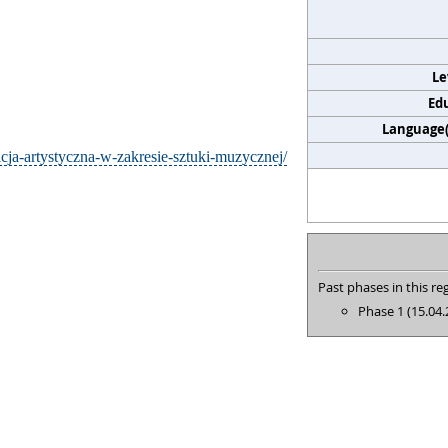
Le
Edu
Language(s
acja-artystyczna-w-zakresie-sztuki-muzycznej/
Past phases in this reg
Phase 1 (15.04.