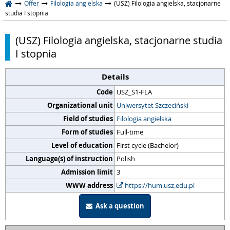
Offer
Filologia angielska
(USZ) Filologia angielska, stacjonarne
studia I stopnia
(USZ) Filologia angielska, stacjonarne studia
I stopnia
Details
Code
USZ_S1-FLA
Organizational unit
Uniwersytet Szczeciński
Field of studies
Filologia angielska
Form of studies
Full-time
Level of education
First cycle (Bachelor)
Language(s) of instruction
Polish
Admission limit
3
WWW address
https://hum.usz.edu.pl
Ask a question