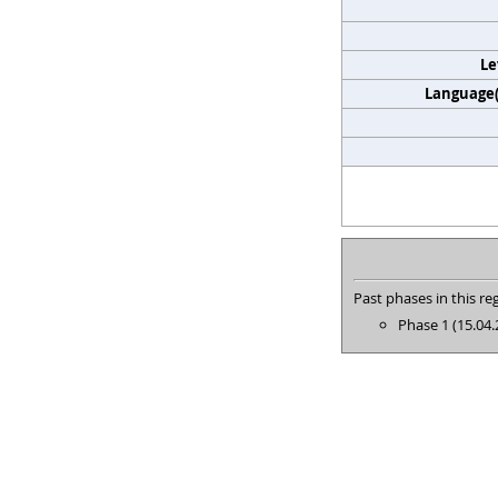
Le
Language(s
Past phases in this reg
Phase 1 (15.04.