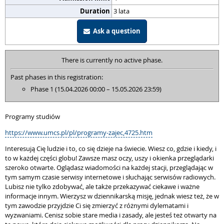
Duration
3 lata
Ask a question
There is currently no active phase.
Past phases in this registration:
Phase 1 (15.04.2026 00:00 – 15.05.2026 23:59)
Programy studiów
https://www.umcs.pl/pl/programy-zajec,4725.htm
Interesują Cię ludzie i to, co się dzieje na świecie. Wiesz co, gdzie i kiedy, i
to w każdej części globu! Zawsze masz oczy, uszy i okienka przeglądarki
szeroko otwarte. Oglądasz wiadomości na każdej stacji, przeglądając w
tym samym czasie serwisy internetowe i słuchając serwisów radiowych.
Lubisz nie tylko zdobywać, ale także przekazywać ciekawe i ważne
informacje innym. Wierzysz w dziennikarską misję, jednak wiesz też, że w
tym zawodzie przyjdzie Ci się zmierzyć z różnymi dylematami i
wyzwaniami. Cenisz sobie stare media i zasady, ale jesteś też otwarty na