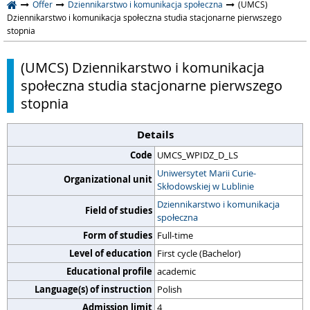
Offer
Dziennikarstwo i komunikacja społeczna
(UMCS)
Dziennikarstwo i komunikacja społeczna studia stacjonarne pierwszego
stopnia
(UMCS) Dziennikarstwo i komunikacja
społeczna studia stacjonarne pierwszego
stopnia
Details
Code
UMCS_WPIDZ_D_LS
Uniwersytet Marii Curie-
Organizational unit
Skłodowskiej w Lublinie
Dziennikarstwo i komunikacja
Field of studies
społeczna
Form of studies
Full-time
Level of education
First cycle (Bachelor)
Educational profile
academic
Language(s) of instruction
Polish
Admission limit
4