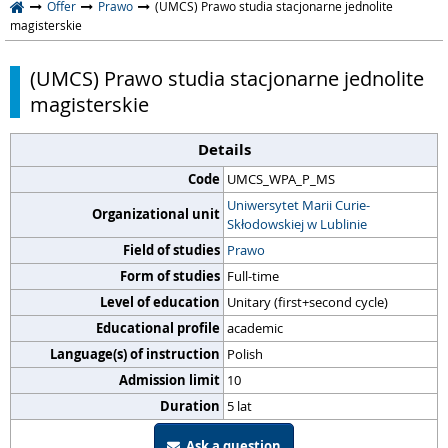
Offer
Prawo
(UMCS) Prawo studia stacjonarne jednolite
magisterskie
(UMCS) Prawo studia stacjonarne jednolite
magisterskie
Details
Code
UMCS_WPA_P_MS
Uniwersytet Marii Curie-
Organizational unit
Skłodowskiej w Lublinie
Field of studies
Prawo
Form of studies
Full-time
Level of education
Unitary (first+second cycle)
Educational profile
academic
Language(s) of instruction
Polish
Admission limit
10
Duration
5 lat
Ask a question