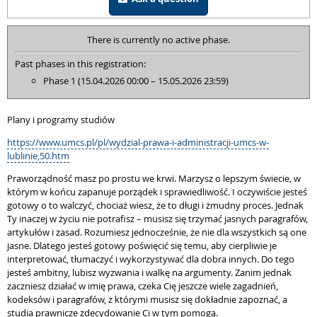
There is currently no active phase.
Past phases in this registration:
Phase 1 (15.04.2026 00:00 – 15.05.2026 23:59)
Plany i programy studiów
https://www.umcs.pl/pl/wydzial-prawa-i-administracji-umcs-w-
lublinie,50.htm
Praworządność masz po prostu we krwi. Marzysz o lepszym świecie, w
którym w końcu zapanuje porządek i sprawiedliwość. I oczywiście jesteś
gotowy o to walczyć, chociaż wiesz, że to długi i żmudny proces. Jednak
Ty inaczej w życiu nie potrafisz – musisz się trzymać jasnych paragrafów,
artykułów i zasad. Rozumiesz jednocześnie, że nie dla wszystkich są one
jasne. Dlatego jesteś gotowy poświęcić się temu, aby cierpliwie je
interpretować, tłumaczyć i wykorzystywać dla dobra innych. Do tego
jesteś ambitny, lubisz wyzwania i walkę na argumenty. Zanim jednak
zaczniesz działać w imię prawa, czeka Cię jeszcze wiele zagadnień,
kodeksów i paragrafów, z którymi musisz się dokładnie zapoznać, a
studia prawnicze zdecydowanie Ci w tym pomogą.