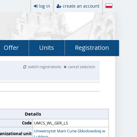
log in
create an account
Offer
Units
Registration
switch registrations
cancel selection
Details
Code
UMCS_WL_GER_LS
Uniwersytet Marii Curie-Skłodowskiej w
anizational unit
Lublinie