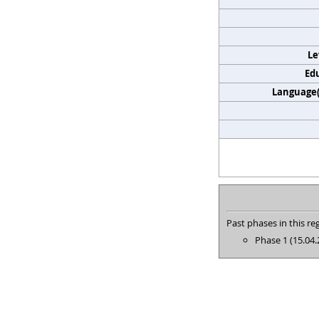
Le
Edu
Language(s
Past phases in this reg
Phase 1 (15.04.