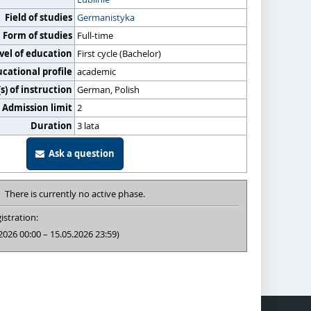
Field of studies
Germanistyka
Form of studies
Full-time
vel of education
First cycle (Bachelor)
cational profile
academic
) of instruction
German, Polish
Admission limit
2
Duration
3 lata
Ask a question
There is currently no active phase.
istration:
2026 00:00 – 15.05.2026 23:59)