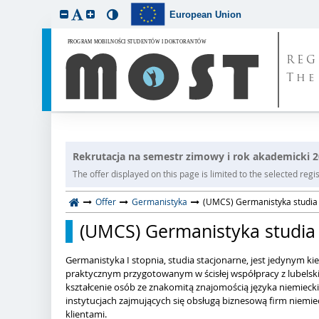
European Union
REG
The
Rekrutacja na semestr zimowy i rok akademicki 
The offer displayed on this page is limited to the selected regist
Offer
Germanistyka
(UMCS) Germanistyka studia 
(UMCS) Germanistyka studia 
Germanistyka I stopnia, studia stacjonarne, jest jedynym k
praktycznym przygotowanym w ścisłej współpracy z lubels
kształcenie osób ze znakomitą znajomością języka niemiec
instytucjach zajmujących się obsługą biznesową firm niemie
klientami.