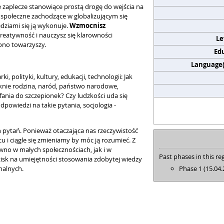
zaplecze stanowiące prostą drogę do wejścia na
 społeczne zachodzące w globalizującym się
ędziami się ją wykonuje.
Wzmocnisz
reatywność i nauczysz się klarowności
Le
ono towarzyszy.
Edu
Language(s
, polityki, kultury, edukacji, technologii: Jak
niknie rodzina, naród, państwo narodowe,
fania do szczepionek? Czy ludzkości uda się
powiedzi na takie pytania, socjologia -
h pytań. Ponieważ otaczająca nas rzeczywistość
 i ciągle się zmieniamy by móc ją rozumieć. Z
wno w małych społecznościach, jak i w
Past phases in this reg
cisk na umiejętności stosowania zdobytej wiedzy
nalnych.
Phase 1 (15.04.