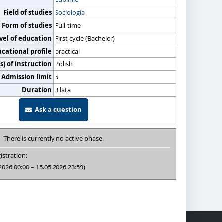
Field of studies
Socjologia
Form of studies
Full-time
vel of education
First cycle (Bachelor)
cational profile
practical
) of instruction
Polish
Admission limit
5
Duration
3 lata
Ask a question
There is currently no active phase.
istration:
2026 00:00 – 15.05.2026 23:59)