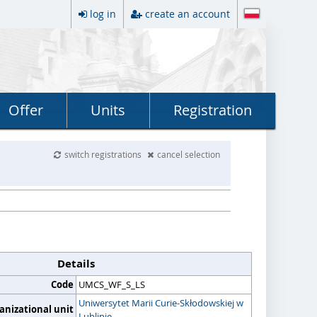
log in
create an account
Offer
Units
Registration
switch registrations
cancel selection
Details
Code
UMCS_WF_S_LS
Uniwersytet Marii Curie-Skłodowskiej w
anizational unit
Lublinie