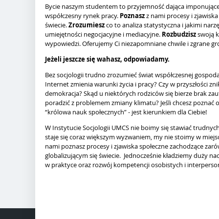
Bycie naszym studentem to przyjemność dająca imponujące 
współczesny rynek pracy.
Poznasz
z nami procesy i zjawiska
świecie.
Zrozumiesz
co to analiza statystyczna i jakimi narz
umiejętności negocjacyjne i mediacyjne.
Rozbudzisz
swoją k
wypowiedzi. Oferujemy Ci niezapomniane chwile i zgrane gr
Jeżeli jeszcze się wahasz, odpowiadamy.
Bez socjologii trudno zrozumieć świat współczesnej gospodarki
Internet zmienia warunki życia i pracy? Czy w przyszłości z
demokracja? Skąd u niektórych rodziców się bierze brak zau
poradzić z problemem zmiany klimatu? Jeśli chcesz poznać od
“królowa nauk społecznych” - jest kierunkiem dla Ciebie!
W Instytucie Socjologii UMCS nie boimy się stawiać trudnyc
staje się coraz większym wyzwaniem, my nie stoimy w miejscu
nami poznasz procesy i zjawiska społeczne zachodzące zaró
globalizującym się świecie. Jednocześnie kładziemy duży na
w praktyce oraz rozwój kompetencji osobistych i interperso