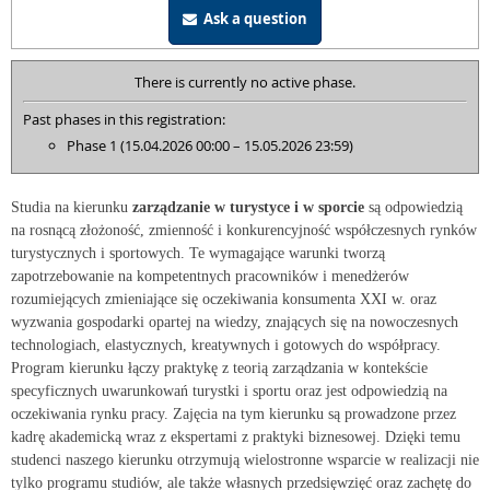
Ask a question
There is currently no active phase.
Past phases in this registration:
Phase 1 (15.04.2026 00:00 – 15.05.2026 23:59)
Studia na kierunku
zarządzanie w turystyce i w sporcie
są odpowiedzią
na rosnącą złożoność, zmienność i konkurencyjność współczesnych rynków
turystycznych i sportowych. Te wymagające warunki tworzą
zapotrzebowanie na kompetentnych pracowników i menedżerów
rozumiejących zmieniające się oczekiwania konsumenta XXI w. oraz
wyzwania gospodarki opartej na wiedzy, znających się na nowoczesnych
technologiach, elastycznych, kreatywnych i gotowych do współpracy.
Program kierunku łączy praktykę z teorią zarządzania w kontekście
specyficznych uwarunkowań turystki i sportu oraz jest odpowiedzią na
oczekiwania rynku pracy. Zajęcia na tym kierunku są prowadzone przez
kadrę akademicką wraz z ekspertami z praktyki biznesowej. Dzięki temu
studenci naszego kierunku otrzymują wielostronne wsparcie w realizacji nie
tylko programu studiów, ale także własnych przedsięwzięć oraz zachętę do