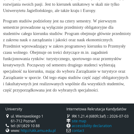
rozwijania swoich pasji. Jest to kierunek unikatowy w skali nie tylko
Uniwersytetu Jagiellońskiego, ale także kraju i Europy.
Program studiów podzielony jest na cztery semestry. W pierwszym
semestrze prowadzone są wyłącznie przedmioty obligatoryjne dla
studentów całego kierunku studiów. Program obejmuje głównie przedmioty
z zakresu nauk o zarządzaniu i jakości oraz nauk ekonomicznych.
Przedmiot wprowadzający w zakres programowy kierunku to Przemysły
czasu wolnego. Obejmuje on treści dotyczące m.in. zagadnień
funkcjonowania rynków: turystycznego, sportowego oraz przemysłów
kreatywnych. Począwszy od semestru drugiego studenci wybierają
specjalność na kierunku, mając do wyboru Zarządzanie w turystyce oraz
Zarządzanie w sporcie. Od tego etapu studiów część zajęć obligatoryjnych
i fakultatywnych jest realizowanych wspólnie dla wszystkich studentów,
część przyporządkowana jest do wybranych specjalności.
University
Internetowa Rekrutacja Kandydatów
ul. Wieniawskiego 1
IRK 1.21.4 (680fc3af) :: 2026-07-03
61-712 Poznań
site map
tel: (61)829 10 88
accessibility declaration
www:
http://ukk.amu.edu.pl
contact