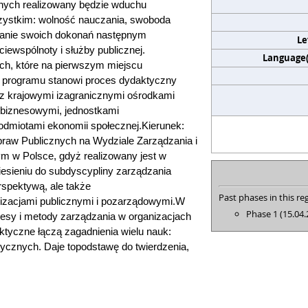
nych realizowany będzie w
duchu
zystkim: wolność nauczania, swoboda
wanie swoich dokonań następnym
Le
cie
wspólnoty i służby publicznej.
Language(s
ach, które na pierwszym miejscu
 programu stanowi proces dydaktyczny
 krajowymi i
zagranicznymi ośrodkami
 biznesowymi, jednostkami
odmiotami ekonomii społecznej.
Kierunek:
Spraw Publicznych na Wydziale Zarządzania i
ym w Polsce, gdyż realizowany jest w
iesieniu do subdyscypliny zarządzania
erspektywą,
ale także
Past phases in this reg
izacjami publicznymi i pozarządowymi.
W
Phase 1 (15.04.
esy i metody zarządzania w organizacjach
ktyczne łączą zagadnienia wielu nauk:
ycznych. Daje to
podstawę do twierdzenia,