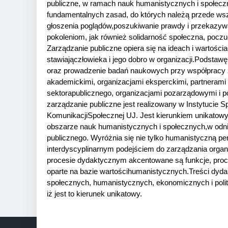
publiczne, w ramach nauk humanistycznych i społecz
fundamentalnych zasad, do których należą przede ws
głoszenia poglądów,
poszukiwanie prawdy i przekazy
pokoleniom, jak również solidarność społeczna, poczu
Zarządzanie publiczne opiera się na ideach i wartości
stawiają
człowieka i jego dobro w organizacji.
Podstawę
oraz prowadzenie badań naukowych przy współpracy z
akademickimi, organizacjami eksperckimi, partnerami
sektora
publicznego, organizacjami pozarządowymi i p
zarządzanie publiczne jest realizowany w Instytucie 
Komunikacji
Społecznej UJ. Jest kierunkiem unikatow
obszarze nauk humanistycznych i społecznych,
w odn
publicznego. Wyróżnia się nie tylko humanistyczną p
interdyscyplinarnym podejściem do zarządzania organ
procesie dydaktycznym akcentowane są funkcje, proc
oparte na bazie wartości
humanistycznych.
Treści dyda
społecznych, humanistycznych, ekonomicznych i polit
iż jest to kierunek unikatowy.