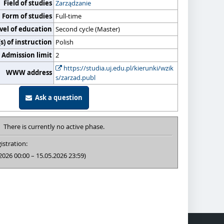
Field of studies
Zarządzanie
Form of studies
Full-time
vel of education
Second cycle (Master)
) of instruction
Polish
Admission limit
2
https://studia.uj.edu.pl/kierunki/wzik
WWW address
s/zarzad.publ
Ask a question
There is currently no active phase.
istration:
2026 00:00 – 15.05.2026 23:59)