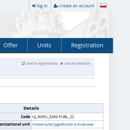
log in
create an account
Offer
Units
Registration
switch registrations
cancel selection
Details
Code
UJ_WZKS_ZARZ-PUBL_S2
anizational unit
Uniwersytet Jagielloński w Krakowie