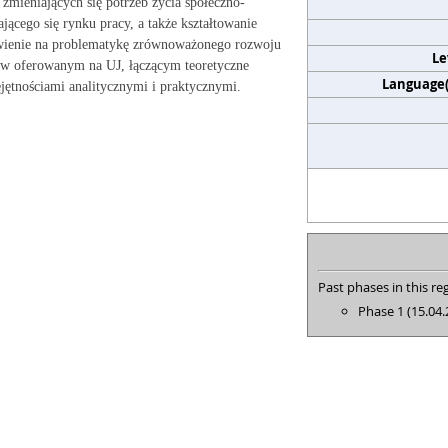
zmieniających się potrzeb życia społeczno-
ącego się rynku pracy, a także kształtowanie
iwienie na problematykę zrównoważonego rozwoju
Le
ów oferowanym na UJ, łączącym teoretyczne
Language(s
jętnościami analitycznymi i praktycznymi.
Past phases in this reg
Phase 1 (15.04.