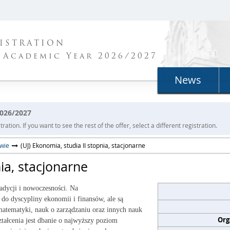
ISTRATION
 Academic Year 2026/2027
News
2026/2027
ration. If you want to see the rest of the offer, select a different registration.
owie
(UJ) Ekonomia, studia II stopnia, stacjonarne
nia, stacjonarne
radycji i nowoczesności. Na
do dyscypliny ekonomii i finansów, ale są
matematyki, nauk o zarządzaniu oraz innych nauk
Org
ztałcenia jest dbanie o najwyższy poziom