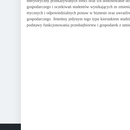
merytoryczny przekazywanych treści oraz ich dostosowanie do 
gospodarczego i oczekiwań studentów wynikających ze zmieniaj
etycznych i odpowiedzialnych postaw w biznesie oraz uwrażl
gospodarczego. Jesteśmy jedynym tego typu kierunkiem studi
podstawy funkcjonowania przedsiębiorstw i gospodarek z umie