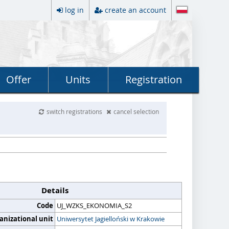
log in
create an account
Offer
Units
Registration
switch registrations
cancel selection
Details
Code
UJ_WZKS_EKONOMIA_S2
anizational unit
Uniwersytet Jagielloński w Krakowie