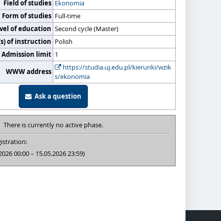
Field of studies
Ekonomia
Form of studies
Full-time
vel of education
Second cycle (Master)
) of instruction
Polish
Admission limit
1
https://studia.uj.edu.pl/kierunki/wzik
WWW address
s/ekonomia
Ask a question
There is currently no active phase.
istration:
2026 00:00 – 15.05.2026 23:59)