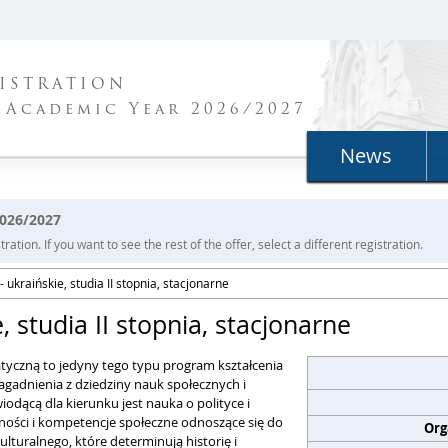
ISTRATION
 Academic Year 2026/2027
News
2026/2027
ration. If you want to see the rest of the offer, select a different registration.
- ukraińskie, studia II stopnia, stacjonarne
e, studia II stopnia, stacjonarne
atyczną to jedyny tego typu program kształcenia
zagadnienia z dziedziny nauk społecznych i
odącą dla kierunku jest nauka o polityce i
tności i kompetencje społeczne odnoszące się do
Org
lturalnego, które determinują historię i