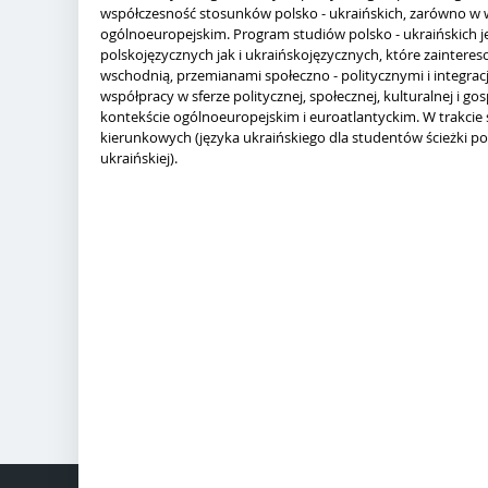
współczesność stosunków polsko - ukraińskich, zarówno w w
ogólnoeuropejskim. Program studiów polsko - ukraińskich 
polskojęzycznych jak i ukraińskojęzycznych, które zainteres
wschodnią, przemianami społeczno - politycznymi i integrac
współpracy w sferze politycznej, społecznej, kulturalnej i g
kontekście ogólnoeuropejskim i euroatlantyckim. W trakcie
kierunkowych (języka ukraińskiego dla studentów ścieżki pols
ukraińskiej).