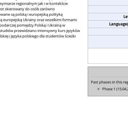
ymiarze regionalnym jak i w kontekście
jest skierowany do osób zarówno
owane są polską i europejską polityką
Le
ją europejską Ukrainy oraz wszelkimi formami
Language(s
ospodarczej pomiędzy Polską i Ukrainą w
 studiów przewidziano intensywny kurs języków
kiej i języka polskiego dla studentów ścieżki
Past phases in this reg
Phase 1 (15.04.