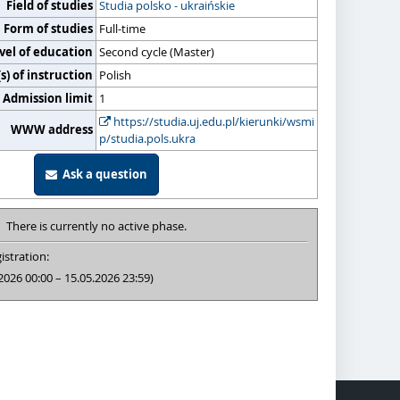
Field of studies
Studia polsko - ukraińskie
Form of studies
Full-time
vel of education
Second cycle (Master)
) of instruction
Polish
Admission limit
1
https://studia.uj.edu.pl/kierunki/wsmi
WWW address
p/studia.pols.ukra
Ask a question
There is currently no active phase.
istration:
2026 00:00 – 15.05.2026 23:59)