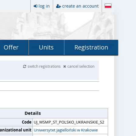
log in
create an account
Offer
Units
Registration
switch registrations
cancel selection
Details
Code
UJ_WSMP_ST_POLSKO_UKRAINSKIE_S2
anizational unit
Uniwersytet Jagielloński w Krakowie