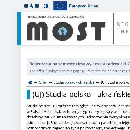
European Union
REG
The
Rekrutacja na semestr zimowy i rok akademicki 
The offer displayed on this page is limited to the selected regist
Offer
Studia polsko - ukraińskie
(UJ) Studia polsko 
(UJ) Studia polsko - ukraiński
Studia polsko - ukraińskie ze względu na swą specyfikę tem
w Polsce. Ma charakter interdyscyplinarny, łączący w sobie 
dziedziny nauk humanistycznych. Jednocześnie dyscypliną wi
administracji. Studia oferują zaawansowaną wiedzę, umieję
różnorodnych zagadnień życia politycznego, społecznego i ku