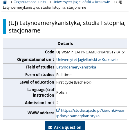
Organizational units
Uniwersytet Jagielloński w Krakowie
(UJ)
Latynoamerykanistyka, studia I stopnia, stacjonarne
(UJ) Latynoamerykanistyka, studia I stopnia,
stacjonarne
Details
Code
UJ_WSMP_LATYNOAMERYKANISTYKA_S1
Organizational unit
Uniwersytet Jagielloński w Krakowie
Field of studies
Latynoamerykanistyka
Form of studies
Full-time
Level of education
First cycle (Bachelor)
Language(s) of
Polish
instruction
Admission limit
2
https://studia.uj.edu.pl/kierunki/wsm
WWW address
ip/latynoamerykanistyka
Ask a question