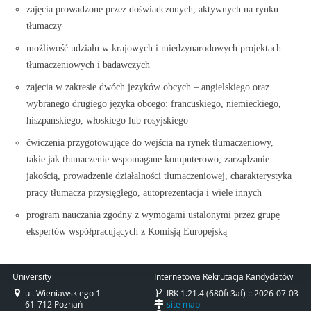
zajęcia prowadzone przez doświadczonych, aktywnych na rynku
tłumaczy
możliwość udziału w krajowych i międzynarodowych projektach
tłumaczeniowych i badawczych
zajęcia w zakresie dwóch języków obcych – angielskiego oraz
wybranego drugiego języka obcego: francuskiego, niemieckiego,
hiszpańskiego, włoskiego lub rosyjskiego
ćwiczenia przygotowujące do wejścia na rynek tłumaczeniowy,
takie jak tłumaczenie wspomagane komputerowo, zarządzanie
jakością, prowadzenie działalności tłumaczeniowej, charakterystyka
pracy tłumacza przysięgłego, autoprezentacja i wiele innych
program nauczania zgodny z wymogami ustalonymi przez grupę
ekspertów współpracujących z Komisją Europejską
University
Internetowa Rekrutacja Kandydatów
ul. Wieniawskiego 1
IRK 1.21.4 (680fc3af) :: 2026-07-03
61-712 Poznań
site map