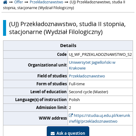
Offer
Przekładoznawstwo
(UJ) Przekładoznawstwo, studia II
stopnia, stacjonarne (Wydział Filologiczny)
(UJ) Przekładoznawstwo, studia II stopnia,
stacjonarne (Wydział Filologiczny)
Details
Code
UJ_WF_PRZEKLADOZNAWSTWO_S2
Uniwersytet Jagielloński w
Organizational unit
Krakowie
Field of studies
Przekładoznawstwo
Form of studies
Full-time
Level of education
Second cycle (Master)
Language(s) of instruction
Polish
Admission limit
2
https://studia.uj.edu.pl/kierunk
WWW address
i/wfilg/przekladoznawstwo
Ask a question