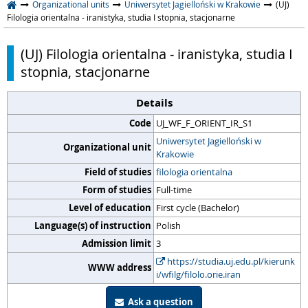
Organizational units
Uniwersytet Jagielloński w Krakowie
(UJ)
Filologia orientalna - iranistyka, studia I stopnia, stacjonarne
(UJ) Filologia orientalna - iranistyka, studia I
stopnia, stacjonarne
Details
Code
UJ_WF_F_ORIENT_IR_S1
Uniwersytet Jagielloński w
Organizational unit
Krakowie
Field of studies
filologia orientalna
Form of studies
Full-time
Level of education
First cycle (Bachelor)
Language(s) of instruction
Polish
Admission limit
3
https://studia.uj.edu.pl/kierunk
WWW address
i/wfilg/filolo.orie.iran
Ask a question