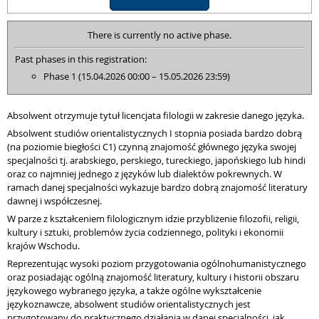
There is currently no active phase.
Past phases in this registration:
Phase 1 (15.04.2026 00:00 – 15.05.2026 23:59)
Absolwent otrzymuje tytuł licencjata filologii w zakresie danego języka.
Absolwent studiów orientalistycznych I stopnia posiada bardzo dobrą
(na poziomie biegłości C1) czynną znajomość głównego języka swojej
specjalności tj. arabskiego, perskiego, tureckiego, japońskiego lub hindi
oraz co najmniej jednego z języków lub dialektów pokrewnych. W
ramach danej specjalności wykazuje bardzo dobrą znajomość literatury
dawnej i współczesnej.
W parze z kształceniem filologicznym idzie przybliżenie filozofii, religii,
kultury i sztuki, problemów życia codziennego, polityki i ekonomii
krajów Wschodu.
Reprezentując wysoki poziom przygotowania ogólnohumanistycznego
oraz posiadając ogólną znajomość literatury, kultury i historii obszaru
językowego wybranego języka, a także ogólne wykształcenie
językoznawcze, absolwent studiów orientalistycznych jest
przygotowany do praktycznego działania w danej specjalności, jak