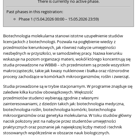
There is currently no active phase.
Past phases in this registration:
Phase 1 (15.04.2026 00:00 – 15.05.2026 23:59)
Biotechnologia molekularna stanowi istotne uzupełnienie studiów
licencjackich z biotechnologii. Pozwala na pogłębienie wiedzy z
przedmiotów kierunkowych, jak również nabycie umiejętności
niezbędnych w przyszłości, w samodzielnej pracy. Nazwa kierunku
wskazuje na poziom organizacji materii, wokół którego koncentrują się
studia prowadzone na WBBiB – ich przedmiotem są przede wszystkim
makrocząsteczki, takie jak kwasy nukleinowe i białka oraz różnorodne
procesy zachodzące w komórkach mikroorganizmów, roślin i zwierząt.
Studia prowadzone są w trybie stacjonarnym. W programie znajduje się
zaledwie kilka kursów obowiązkowych. Większość
przedmiotów studenci wybierają zgodnie z własnymi
zainteresowaniami, z dziedzin takich jak: biotechnologia medyczna,
biotechnologia roślin, biotechnologia komórki, biotechnologia
mikroorganizmów oraz genetyka molekularna. W toku studiów główny
nacisk położony jest na nabycie przez studentów umiejętności
praktycznych oraz poznanie jak największej liczby metod i technik
stosowanych współcześnie w obszarze nauk biologicznych.