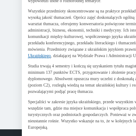
wypowiedzi ustne o różnorodnej tematyce.
Wszystkie przedmioty skoncentrowane są na praktyce przekład
wysoką jakość tłumaczeń. Oprócz zajęć doskonalących ogólną 
warsztat tłumacza, oferujemy konwersatoria poświęcone termino
administracji, biznesu, ekonomii, techniki i medycyny. Ich is
komunikacji między-kulturowej, współczesnego języka ukraiński
przekładu konferencyjnego, przekładu literackiego i tłumaczeń 
mówienia. Przedmioty związane z ukraińskim językiem prawn
Ukraińskiego
, działającej na Wydziale Prawa i Administracji U
Studia trwają 4 semestry i kończą się uzyskaniem tytułu magis
minimum 137 punktów ECTS, przygotowanie i złożenie pracy
dyplomowego. Absolwent opuszcza mury uczelni z doskonałą z
(poziom C2), rozległą wiedzą na temat ukraińskiej kultury i r
pozwalającymi podjąć pracę tłumacza.
Specjaliści w zakresie języka ukraińskiego, przede wszystkim
wszędzie tam, gdzie ma miejsce komunikacja i współpraca polsk
turystycznych oraz podmiotach gospodarczych. Ponieważ w zwi
nieustannie rośnie. Wszystko wskazuje na to, że w kolejnych 
Europejską.