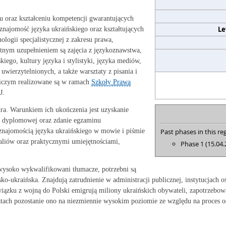
u oraz kształceniu kompetencji gwarantujących
Le
znajomość języka ukraińskiego oraz kształtujących
logii specjalistycznej z zakresu prawa,
totnym uzupełnieniem są zajęcia z językoznawstwa,
ego, kultury języka i stylistyki, języka mediów,
uwierzytelnionych, a także warsztaty z pisania i
iczym realizowane są w ramach
Szkoły Prawa
J.
tra. Warunkiem ich ukończenia jest uzyskanie
 dyplomowej oraz zdanie egzaminu
najomością języka ukraińskiego w mowie i piśmie
Past phases in this reg
ealiów oraz praktycznymi umiejętnościami,
Phase 1 (15.04.
 wysoko wykwalifikowani tłumacze, potrzebni są
o-ukraińska. Znajdują zatrudnienie w administracji publicznej, instytucjach o
ązku z wojną do Polski emigrują miliony ukraińskich obywateli, zapotrzebowa
latach pozostanie ono na niezmiennie wysokim poziomie ze względu na proces 