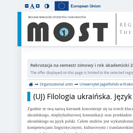
European Union
REG
The
Rekrutacja na semestr zimowy i rok akademicki 
The offer displayed on this page is limited to the selected regist
Organizational units
Uniwersytet Jagielloński w Krak
(UJ) Filologia ukraińska. Języ
Zgodnie ze swą nazwą kierunek koncentruje się na trzech kluc
ukraińskiego, międzykulturowej komunikacji oraz przekładzie z
ukraińskiego na język polski. Celem studiów jest wykształce
kompetencjami lingwistycznymi, kulturowymi i translatorskimi