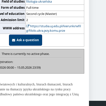
Field of studies
filologia ukraińska
Form of studies
Full-time
vel of education
Second cycle (Master)
Admission limit
2
https://studia.uj.edu.pl/kierunki/wfil
WWW address
g/filolo.ukra.jezy.komu.prze
Ask a question
There is currently no active phase.
istration:
2026 00:00 – 15.05.2026 23:59)
światowych i kulturalnych, biurach tłumaczeń, biurach
nie na tłumaczy języka ukraińskiego na rynku pracy
odbudowy państwa ukraińskiego oraz jego integrację z Unią