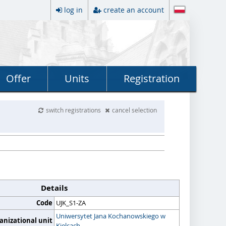
log in
create an account
Offer
Units
Registration
switch registrations
cancel selection
Details
Code
UJK_S1-ZA
Uniwersytet Jana Kochanowskiego w
anizational unit
Kielcach