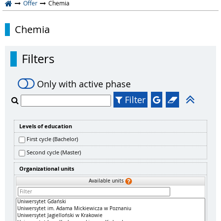
Offer
Chemia
Chemia
Filters
Only with active phase
Filter
Levels of education
First cycle (Bachelor)
Second cycle (Master)
Organizational units
Available units